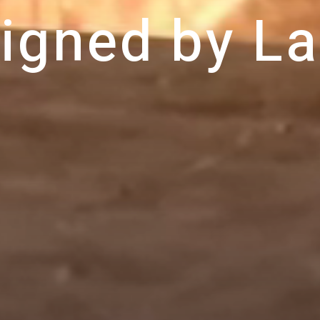
i
g
n
e
d
b
y
L
a