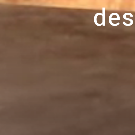
d
e
s