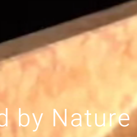
d
b
y
N
a
t
u
r
e