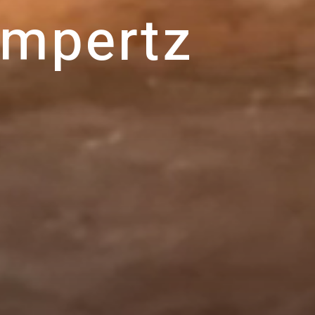
m
p
e
r
t
z