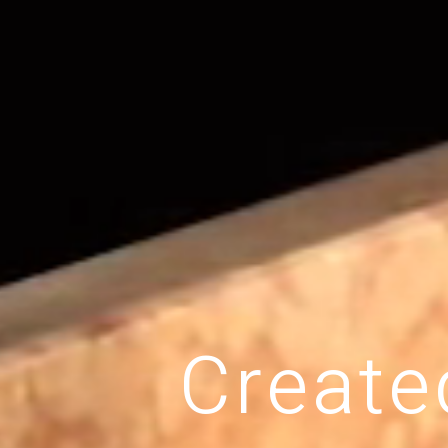
C
r
e
a
t
e