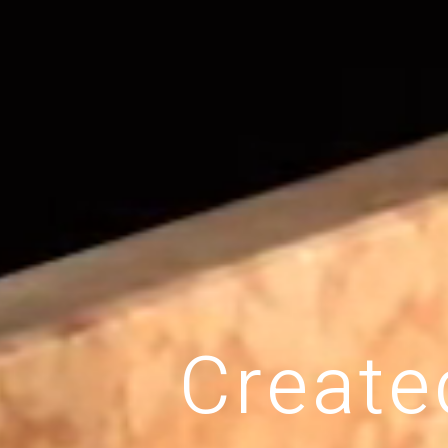
C
r
e
a
t
e