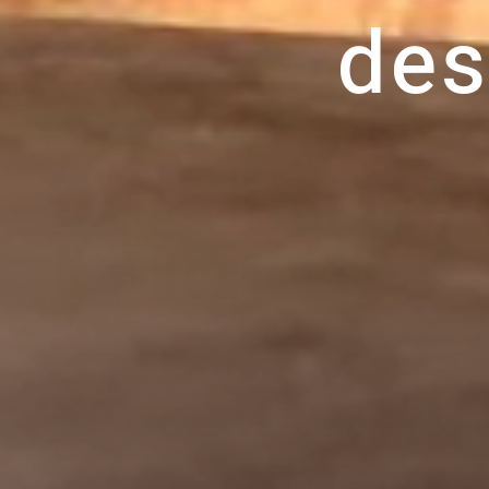
d
e
s