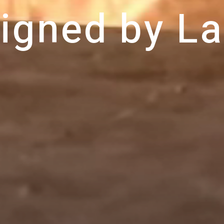
i
g
n
e
d
b
y
L
a