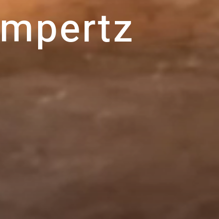
m
p
e
r
t
z