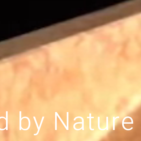
d
b
y
N
a
t
u
r
e